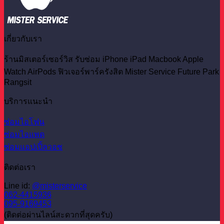
เกี่ยวกับเรา
ร้านมิสเตอร์เซอร์วิส รับซ่อม iPhone iPad Macbook Apple
Watch AirPods ฟิวเจอร์พาร์ครังสิต Mister Service Future Park
Rangsit
บริการแนะนำ
ซ่อมไอโฟน
ซ่อมไอแพด
ซ่อมแอปเปิ้ลวอช
ติดต่อเรา
Line id:
@misterservice
062-4415936
095-9169453
(ติดต่อผ่านไลน์สะดวกที่สุดครับ)