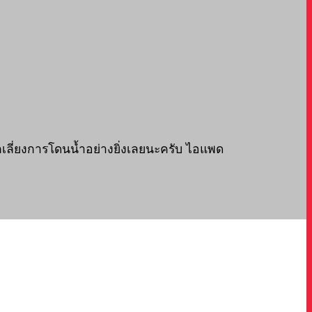
ีกเลี่ยงการโดนน้ำอย่างยิ่งเลยนะครับ ไอแพด