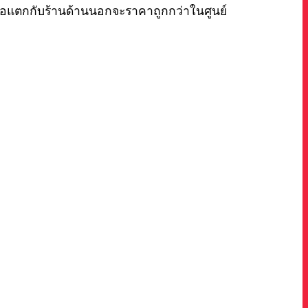
้าจอแตกกับร้านด้านนอกจะราคาถูกกว่าในศูนย์