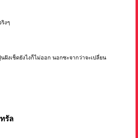
ริงๆ
ุ่นฝังเช็ดยังไงก็ไม่ออก นอกซะจากว่าจะเปลี่ยน
นทรัล