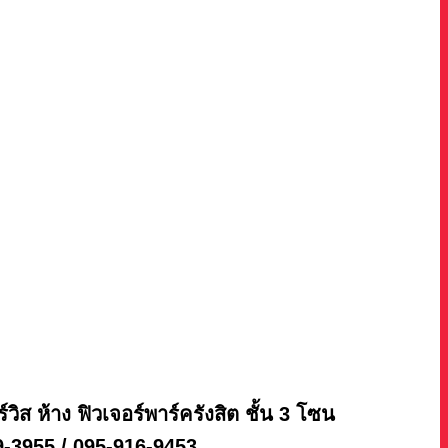
อร์วิส ห้าง ฟิวเจอร์พาร์ครังสิต ชั้น 3 โซน
89-3955 / 095-916-9453