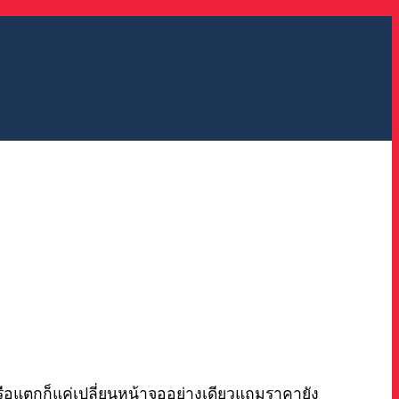
รือแตกก็แค่เปลี่ยนหน้าจออย่างเดียวแถมราคายัง