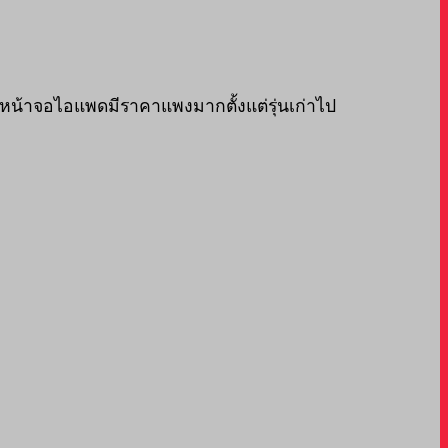
กหน้าจอไอแพดมีราคาแพงมากตั้งแต่รุ่นเก่าไป