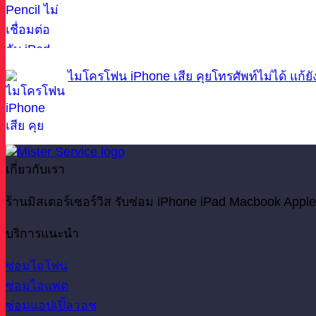
ไมโครโฟน iPhone เสีย คุยโทรศัพท์ไม่ได้ แก้ย
เกี่ยวกับเรา
ร้านมิสเตอร์เซอร์วิส รับซ่อม iPhone iPad Macbook Apple
บริการแนะนำ
ซ่อมไอโฟน
ซ่อมไอแพด
ซ่อมแอปเปิ้ลวอช