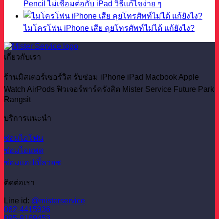
Pencil ไม่เชื่อมต่อกับ iPad วิธีแก้ไขง่าย ๆ
ไมโครโฟน iPhone เสีย คุยโทรศัพท์ไม่ได้ แก้ยังไง?
เกี่ยวกับเรา
ร้านมิสเตอร์เซอร์วิส รับซ่อม iPhone iPad Macbook Apple
Watch AirPods ฟิวเจอร์พาร์ครังสิต Mister Service Future Park
Rangsit
บริการแนะนำ
ซ่อมไอโฟน
ซ่อมไอแพด
ซ่อมแอปเปิ้ลวอช
ติดต่อเรา
Line id:
@misterservice
062-4415936
095-9169453