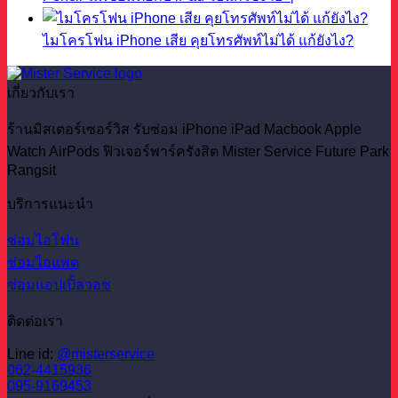
ไมโครโฟน iPhone เสีย คุยโทรศัพท์ไม่ได้ แก้ยังไง?
เกี่ยวกับเรา
ร้านมิสเตอร์เซอร์วิส รับซ่อม iPhone iPad Macbook Apple
Watch AirPods ฟิวเจอร์พาร์ครังสิต Mister Service Future Park
Rangsit
บริการแนะนำ
ซ่อมไอโฟน
ซ่อมไอแพด
ซ่อมแอปเปิ้ลวอช
ติดต่อเรา
Line id:
@misterservice
062-4415936
095-9169453