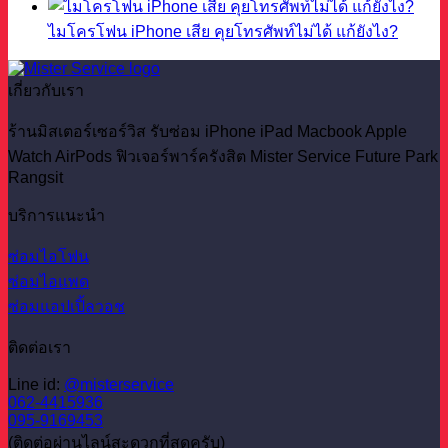
ไมโครโฟน iPhone เสีย คุยโทรศัพท์ไม่ได้ แก้ยังไง?
เกี่ยวกับเรา
ร้านมิสเตอร์เซอร์วิส รับซ่อม iPhone iPad Macbook Apple
Watch AirPods ฟิวเจอร์พาร์ครังสิต Mister Service Future Park
Rangsit
บริการแนะนำ
ซ่อมไอโฟน
ซ่อมไอแพด
ซ่อมแอปเปิ้ลวอช
ติดต่อเรา
Line id:
@misterservice
062-4415936
095-9169453
(ติดต่อผ่านไลน์สะดวกที่สุดครับ)