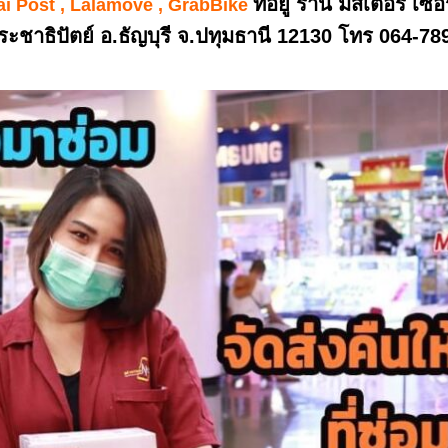
ที่อยู่ ร้าน มิสเตอร์ เซ
ai Post , Lalamove , GrabBike
ระชาธิปัตย์ อ.ธัญบุรี จ.ปทุมธานี 12130 โทร 064-7