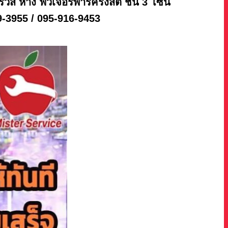
อร์วิส ห้าง ฟิวเจอร์พาร์ครังสิต ชั้น 3 โซน
89-3955 / 095-916-9453